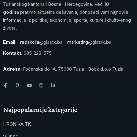
Tuzlanskog kantona i Bosne i Hercegovine. Već
10
godina
pratimo aktuelna dešavanja, donoseći vam najnovije
informacije iz politike, ekonomije, sporta, kulture i društvenog
života.
Email:
redakcija
@glastk.ba
marketing
@glastk.ba
Kontakt:
035-228-575
Adresa:
Fočanska do 1A, 75000 Tuzla | Book d.o.o Tuzla
Najpopularnije kategorije
HRONIKA TK
VIJESTI