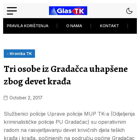
PRAVILA KORIŠTENJA
O NAMA
KONTAKT
P
- Hronika TK
Tri osobe iz Gradačca uhapšene
zbog devet krađa
October 2, 2017
Službenici policije Uprave policije MUP TK-a (Odjeljenja
kriminalističke policije PU Gradačac) su operativnim
radom na rasvjetljavanju devet krivičnih djela teških
krađa i krađa, počinjenih na području općine Gradačac