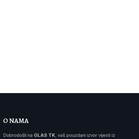
O NAMA
Dobrodošli na
GLAS TK
, vaš pouzdani izvor vijesti iz