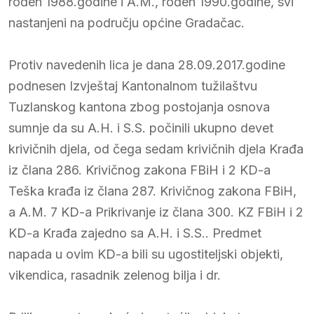
rođen 1988.godine i A.M., rođen 1990.godine, svi
nastanjeni na području općine Gradačac.
Protiv navedenih lica je dana 28.09.2017.godine
podnesen Izvještaj Kantonalnom tužilaštvu
Tuzlanskog kantona zbog postojanja osnova
sumnje da su A.H. i S.S. počinili ukupno devet
krivičnih djela, od čega sedam krivičnih djela Krađa
iz člana 286. Krivičnog zakona FBiH i 2 KD-a
Teška krađa iz člana 287. Krivičnog zakona FBiH,
a A.M. 7 KD-a Prikrivanje iz člana 300. KZ FBiH i 2
KD-a Krađa zajedno sa A.H. i S.S.. Predmet
napada u ovim KD-a bili su ugostiteljski objekti,
vikendica, rasadnik zelenog bilja i dr.