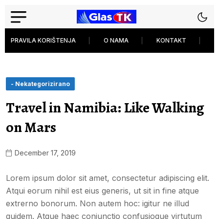
PRAVILA KORIŠTENJA
O NAMA
KONTAKT
P
- Nekategorizirano
Travel in Namibia: Like Walking
on Mars
December 17, 2019
Lorem ipsum dolor sit amet, consectetur adipiscing elit.
Atqui eorum nihil est eius generis, ut sit in fine atque
extrerno bonorum. Non autem hoc: igitur ne illud
quidem. Atque haec coniunctio confusioque virtutum