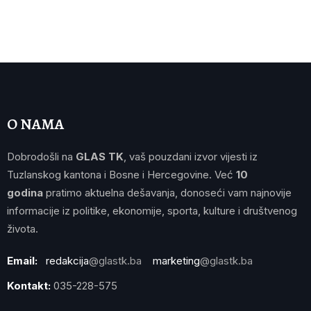
O NAMA
Dobrodošli na
GLAS TK
, vaš pouzdani izvor vijesti iz
Tuzlanskog kantona i Bosne i Hercegovine. Već
10
godina
pratimo aktuelna dešavanja, donoseći vam najnovije
informacije iz politike, ekonomije, sporta, kulture i društvenog
života.
Email:
redakcija
@glastk.ba
marketing
@glastk.ba
Kontakt:
035-228-575