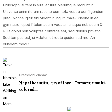
Philosophi autem in suis lectulis plerumque moriuntur.
Universa enim illorum ratione cum tota vestra confligendum
puto. Nonne igitur tibi videntur, inquit, mala? Pisone in eo
gymnasio, quod Ptolomaeum vocatur, unaque nobiscum Q.
Quia dolori non voluptas contraria est, sed doloris privatio.
Sed tempus est, si videtur, et recta quidem ad me. An
eiusdem modi?
Prethodni članak
Nepal beautiful city of love – Romantic multi-
colored...