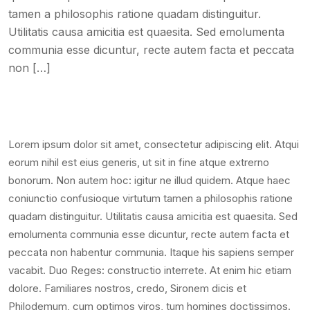
tamen a philosophis ratione quadam distinguitur.
Utilitatis causa amicitia est quaesita. Sed emolumenta
communia esse dicuntur, recte autem facta et peccata
non […]
Lorem ipsum dolor sit amet, consectetur adipiscing elit. Atqui
eorum nihil est eius generis, ut sit in fine atque extrerno
bonorum. Non autem hoc: igitur ne illud quidem. Atque haec
coniunctio confusioque virtutum tamen a philosophis ratione
quadam distinguitur. Utilitatis causa amicitia est quaesita. Sed
emolumenta communia esse dicuntur, recte autem facta et
peccata non habentur communia. Itaque his sapiens semper
vacabit. Duo Reges: constructio interrete. At enim hic etiam
dolore. Familiares nostros, credo, Sironem dicis et
Philodemum, cum optimos viros, tum homines doctissimos.