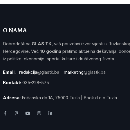
O NAMA
Dobrodošli na
GLAS TK
, vaš pouzdani izvor vijesti iz Tuzlansko
Hercegovine. Već
10 godina
pratimo aktuelna dešavanja, donos
iz politike, ekonomije, sporta, kulture i društvenog života.
Email:
redakcija
@glastk.ba
marketing
@glastk.ba
Kontakt:
035-228-575
Adresa:
Fočanska do 1A, 75000 Tuzla | Book d.o.o Tuzla