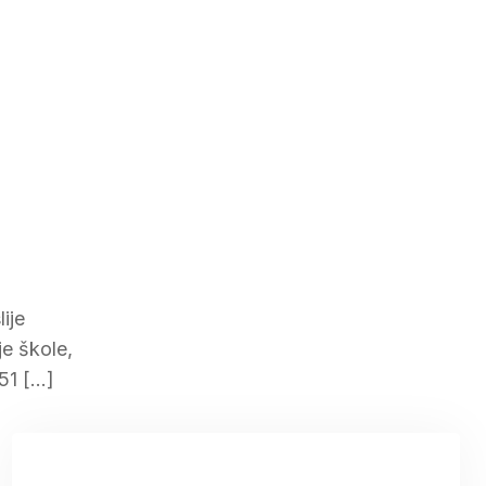
ije
e škole,
51 […]