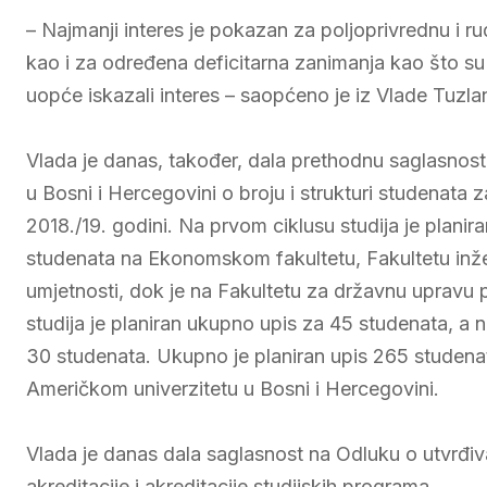
– Najmanji interes je pokazan za poljoprivrednu i ru
kao i za određena deficitarna zanimanja kao što su t
uopće iskazali interes – saopćeno je iz Vlade Tuzl
Vlada je danas, također, dala prethodnu saglasnost
u Bosni i Hercegovini o broju i strukturi studenata z
2018./19. godini. Na prvom ciklusu studija je planir
studenata na Ekonomskom fakultetu, Fakultetu inžen
umjetnosti, dok je na Fakultetu za državnu upravu 
studija je planiran ukupno upis za 45 studenata, a n
30 studenata. Ukupno je planiran upis 265 studenata
Američkom univerzitetu u Bosni i Hercegovini.
Vlada je danas dala saglasnost na Odluku o utvrđiv
akreditacije i akreditacije studijskih programa.