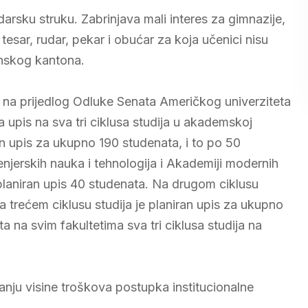
darsku struku. Zabrinjava mali interes za gimnazije,
esar, rudar, pekar i obućar za koja učenici nisu
anskog kantona.
 na prijedlog Odluke Senata Američkog univerziteta
a upis na sva tri ciklusa studija u akademskoj
an upis za ukupno 190 studenata, i to po 50
jerskih nauka i tehnologija i Akademiji modernih
planiran upis 40 studenata. Na drugom ciklusu
a trećem ciklusu studija je planiran upis za ukupno
 na svim fakultetima sva tri ciklusa studija na
anju visine troškova postupka institucionalne