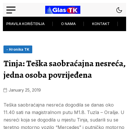
PRAVILA KORIŠTENJA
O NAMA
KONTAKT
P
- Hronika TK
Tinja: Teška saobraćajna nesreća,
jedna osoba povrijeđena
January 25, 2019
Teška saobraćajna nesreća dogodila se danas oko
11.40 sati na magistralnom putu M1.8. Tuzla – Orašje. U
nesreći koja se dogodila u mjestu Tinja, sudarili su se
teretno motorno vozilo “Mercedes” i putničko motorno