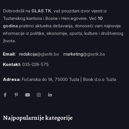
Dobrodošli na
GLAS TK
, vaš pouzdani izvor vijesti iz
Tuzlanskog kantona i Bosne i Hercegovine. Već
10
godina
pratimo aktuelna dešavanja, donoseći vam najnovije
informacije iz politike, ekonomije, sporta, kulture i društvenog
života.
Email:
redakcija
@glastk.ba
marketing
@glastk.ba
Kontakt:
035-228-575
Adresa:
Fočanska do 1A, 75000 Tuzla | Book d.o.o Tuzla
Najpopularnije kategorije