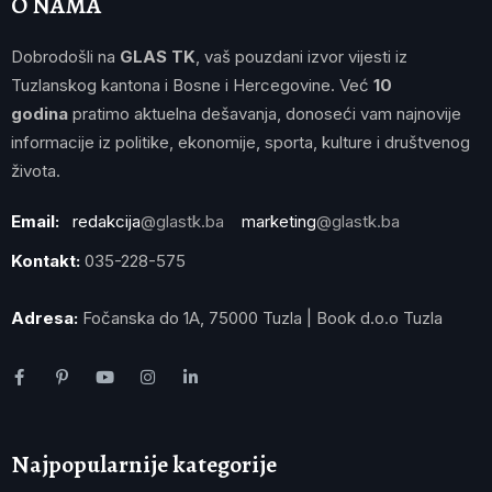
O NAMA
Dobrodošli na
GLAS TK
, vaš pouzdani izvor vijesti iz
Tuzlanskog kantona i Bosne i Hercegovine. Već
10
godina
pratimo aktuelna dešavanja, donoseći vam najnovije
informacije iz politike, ekonomije, sporta, kulture i društvenog
života.
Email:
redakcija
@glastk.ba
marketing
@glastk.ba
Kontakt:
035-228-575
Adresa:
Fočanska do 1A, 75000 Tuzla | Book d.o.o Tuzla
Najpopularnije kategorije