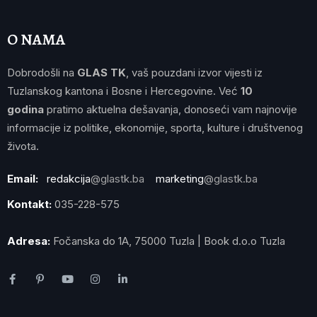
O NAMA
Dobrodošli na
GLAS TK
, vaš pouzdani izvor vijesti iz
Tuzlanskog kantona i Bosne i Hercegovine. Već
10
godina
pratimo aktuelna dešavanja, donoseći vam najnovije
informacije iz politike, ekonomije, sporta, kulture i društvenog
života.
Email:
redakcija
@glastk.ba
marketing
@glastk.ba
Kontakt:
035-228-575
Adresa:
Fočanska do 1A, 75000 Tuzla | Book d.o.o Tuzla