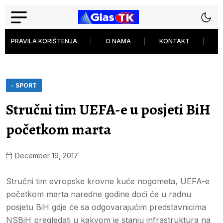
PRAVILA KORIŠTENJA
O NAMA
KONTAKT
P
- SPORT
Stručni tim UEFA-e u posjeti BiH
početkom marta
December 19, 2017
Stručni tim evropske krovne kuće nogometa, UEFA-e
početkom marta naredne godine doći će u radnu
posjetu BiH gdje će sa odgovarajućim predstavnicima
NSBiH pregledati u kakvom je stanju infrastruktura na