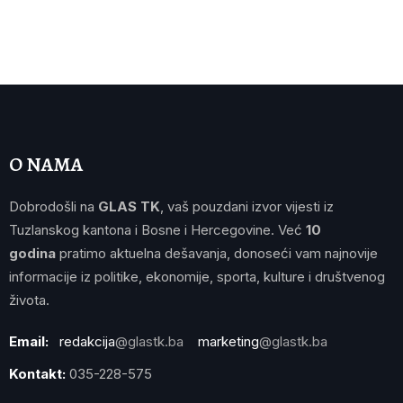
O NAMA
Dobrodošli na
GLAS TK
, vaš pouzdani izvor vijesti iz
Tuzlanskog kantona i Bosne i Hercegovine. Već
10
godina
pratimo aktuelna dešavanja, donoseći vam najnovije
informacije iz politike, ekonomije, sporta, kulture i društvenog
života.
Email:
redakcija
@glastk.ba
marketing
@glastk.ba
Kontakt:
035-228-575