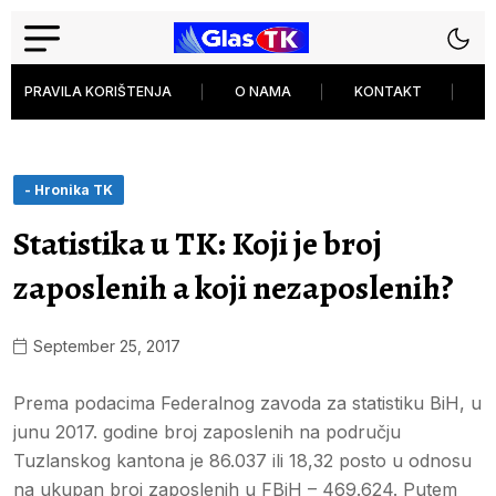
PRAVILA KORIŠTENJA
O NAMA
KONTAKT
P
- Hronika TK
Statistika u TK: Koji je broj
zaposlenih a koji nezaposlenih?
September 25, 2017
Prema podacima Federalnog zavoda za statistiku BiH, u
junu 2017. godine broj zaposlenih na području
Tuzlanskog kantona je 86.037 ili 18,32 posto u odnosu
na ukupan broj zaposlenih u FBiH – 469.624. Putem