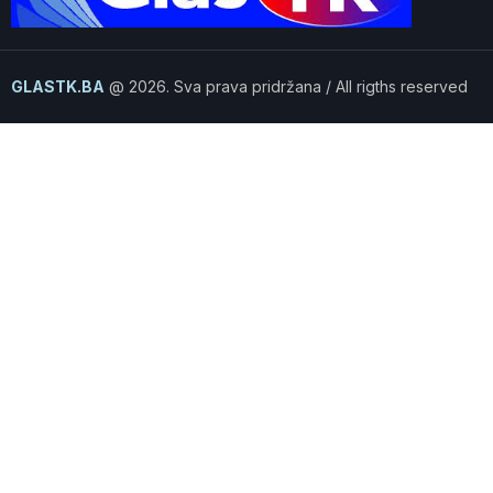
GLASTK.BA
@ 2026. Sva prava pridržana / All rigths reserved