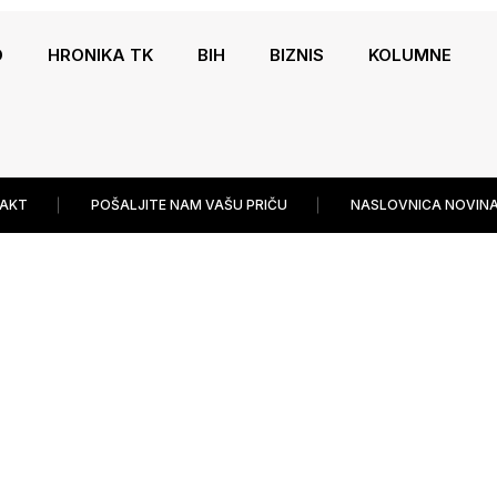
O
HRONIKA TK
BIH
BIZNIS
KOLUMNE
AKT
POŠALJITE NAM VAŠU PRIČU
NASLOVNICA NOVINA