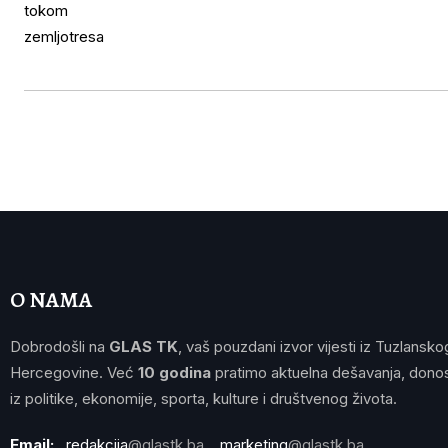
O NAMA
Dobrodošli na
GLAS TK
, vaš pouzdani izvor vijesti iz Tuzlansko
Hercegovine. Već
10 godina
pratimo aktuelna dešavanja, donos
iz politike, ekonomije, sporta, kulture i društvenog života.
Email:
redakcija
@glastk.ba
marketing
@glastk.ba