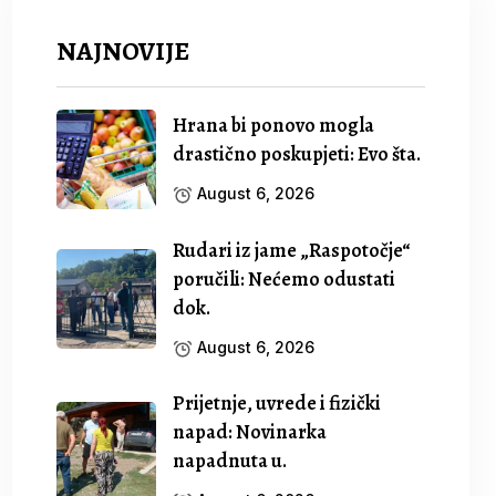
NAJNOVIJE
Hrana bi ponovo mogla
drastično poskupjeti: Evo šta.
August 6, 2026
Rudari iz jame „Raspotočje“
poručili: Nećemo odustati
dok.
August 6, 2026
Prijetnje, uvrede i fizički
napad: Novinarka
napadnuta u.