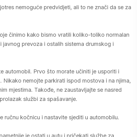
jotres nemoguće predvidjeti, ali to ne znači da se za
koje činimo kako bismo vratili koliko-toliko normalan
 i javnog prevoza i ostalih sistema drumskog i
 automobil. Prvo što morate učiniti je usporiti i
i. Nikako nemojte parkirati ispod mostova i na njima,
im mjestima. Takođe, ne zaustavljajte se nasred
i prolazak službi za spašavanje.
e ručnu kočnicu i nastavite sjediti u automobilu.
metnije je ostati u autu i pričekati službe za