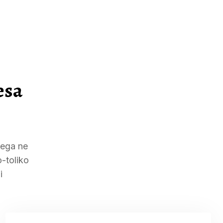
esa
jega ne
o-toliko
i