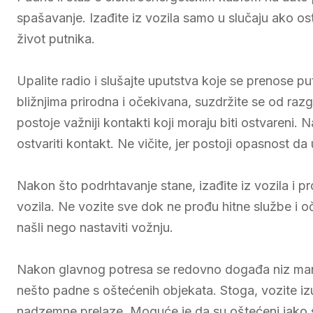
spašavanje. Izađite iz vozila samo u slučaju ako os
život putnika.
Upalite radio i slušajte uputstva koje se prenose p
bližnjima prirodna i očekivana, suzdržite se od raz
postoje važniji kontakti koji moraju biti ostvareni.
ostvariti kontakt. Ne vičite, jer postoji opasnost d
Nakon što podrhtavanje stane, izađite iz vozila i pr
vozila. Ne vozite sve dok ne prođu hitne službe i oči
našli nego nastaviti vožnju.
Nakon glavnog potresa se redovno događa niz manj
nešto padne s oštećenih objekata. Stoga, vozite izu
nadzemne prelaze. Moguće je da su oštećeni iako se