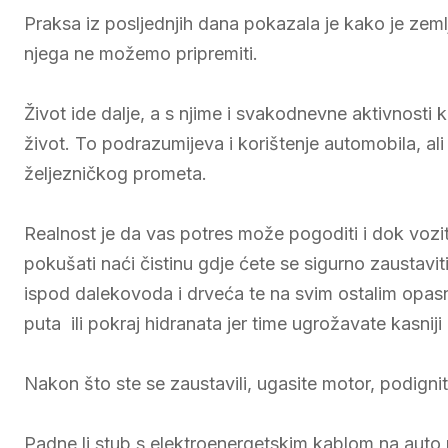
Praksa iz posljednjih dana pokazala je kako je zeml
njega ne možemo pripremiti.
Život ide dalje, a s njime i svakodnevne aktivnosti 
život. To podrazumijeva i korištenje automobila, ali
željezničkog prometa.
Realnost je da vas potres može pogoditi i dok vozite
pokušati naći čistinu gdje ćete se sigurno zaustavit
ispod dalekovoda i drveća te na svim ostalim opasn
puta ili pokraj hidranata jer time ugrožavate kasnij
Nakon što ste se zaustavili, ugasite motor, podignit
Padne li stub s elektroenergetskim kablom na auto pa