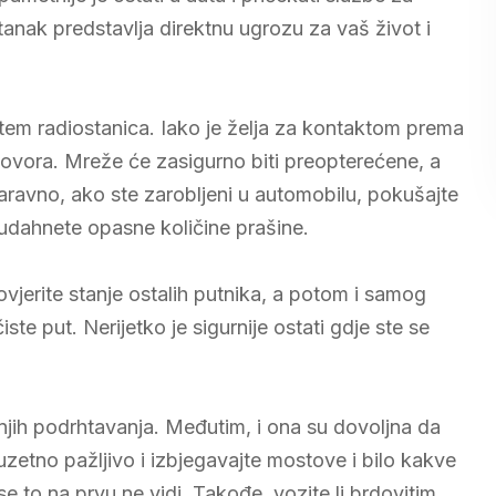
tanak predstavlja direktnu ugrozu za vaš život i
utem radiostanica. Iako je želja za kontaktom prema
govora. Mreže će zasigurno biti preopterećene, a
 Naravno, ako ste zarobljeni u automobilu, pokušajte
a udahnete opasne količine prašine.
ovjerite stanje ostalih putnika, a potom i samog
ste put. Nerijetko je sigurnije ostati gdje ste se
ih podrhtavanja. Međutim, i ona su dovoljna da
zetno pažljivo i izbjegavajte mostove i bilo kakve
 to na prvu ne vidi. Takođe, vozite li brdovitim