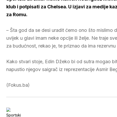
klub i potpisati za Chelsea. U izjavi za medije ka
za Romu.
– Šta god da se desi uradit ćemo ono što mislimo da 
uvijek u glavi imam neke opcije ili želje. Ne traje sve
za budućnost, rekao je, te priznao da ima rezervnu 
Kako stvari stoje, Edin Džeko bi od sutra mogao biti
napustio njegov saigrač iz reprezentacije Asmir Be
(Fokus.ba)