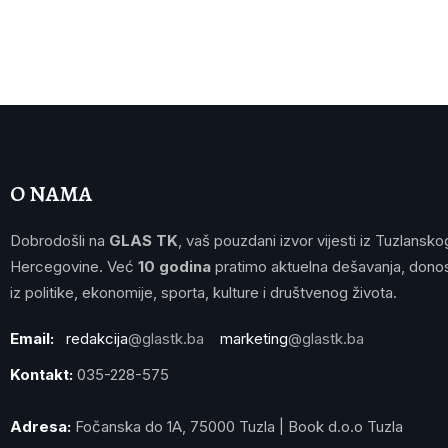
O NAMA
Dobrodošli na
GLAS TK
, vaš pouzdani izvor vijesti iz Tuzlansko
Hercegovine. Već
10 godina
pratimo aktuelna dešavanja, donos
iz politike, ekonomije, sporta, kulture i društvenog života.
Email:
redakcija
@glastk.ba
marketing
@glastk.ba
Kontakt:
035-228-575
Adresa:
Fočanska do 1A, 75000 Tuzla | Book d.o.o Tuzla