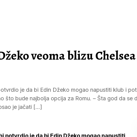
 Džeko veoma blizu Chelsea
vrdio je da bi Edin Džeko mogao napustiti klub i potp
ono što bude najbolja opcija za Romu. – Šta god da se d
sao je jačati […]
 potvrdio je da bi Edin Džeko mogao napustiti