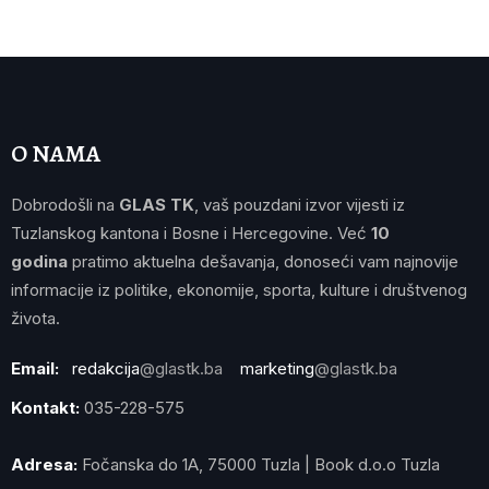
O NAMA
Dobrodošli na
GLAS TK
, vaš pouzdani izvor vijesti iz
Tuzlanskog kantona i Bosne i Hercegovine. Već
10
godina
pratimo aktuelna dešavanja, donoseći vam najnovije
informacije iz politike, ekonomije, sporta, kulture i društvenog
života.
Email:
redakcija
@glastk.ba
marketing
@glastk.ba
Kontakt:
035-228-575
Adresa:
Fočanska do 1A, 75000 Tuzla | Book d.o.o Tuzla