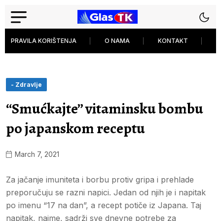
PRAVILA KORIŠTENJA
O NAMA
KONTAKT
P
- Zdravlje
“Smućkajte” vitaminsku bombu
po japanskom receptu
March 7, 2021
Za jačanje imuniteta i borbu protiv gripa i prehlade
preporučuju se razni napici. Jedan od njih je i napitak
po imenu “17 na dan”, a recept potiče iz Japana. Taj
napitak, naime, sadrži sve dnevne potrebe za