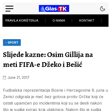
PRAVILA KORIŠTENJA
O NAMA
KONTAKT
P
- SPORT
Slijede kazne: Osim Gillija na
meti FIFA-e Džeko i Bešić
June 21, 2017
Fudbalska reprezentacija Bosne i Hercegovine 9. juna u
Zenici odigrala je meč bez golova protiv Grčke koji će
ostati upamćen po incidentima koji su se desili nakon
što je sudija svirao kraj utakmice. Nakon što je sudija