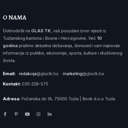
O NAMA
Dobrodošli na
GLAS TK
, vaš pouzdani izvor vijesti iz
Tuzlanskog kantona i Bosne i Hercegovine. Već
10
godina
pratimo aktuelna dešavanja, donoseći vam najnovije
informacije iz politike, ekonomije, sporta, kulture i društvenog
života.
Email:
redakcija
@glastk.ba
marketing
@glastk.ba
Kontakt:
035-228-575
Adresa:
Fočanska do 1A, 75000 Tuzla | Book d.o.o Tuzla