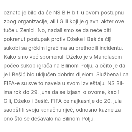
oznato je bilo da će NS BiH biti u ovom postupnu
zbog organizacije, ali i Gilli koji je glavni akter ove
tuče u Zenici. No, nadali smo se da neće biti
pokrenut postupak protiv Džeke i Bešića čiji
sukobi sa grčkim igračima su prethodili incidentu.
Kako smo već spomenuli Džeko je s Manolasom
počeo sukob igrača na Bilinom Polju, a očito je da
je i Bešić bio uključen dobrim dijelom. Službena lica
FIFA-e su sve to navela u svom izvještaju. NS BiH
ima rok do 29. juna da se izjasni o ovome, kao i
Gili, Džeko i Bešić. FIFA će najkasnije do 20. jula
saopštiti svoju konačnu riječ, odnosno kazne za
ono što se dešavalo na Bilinom Polju.