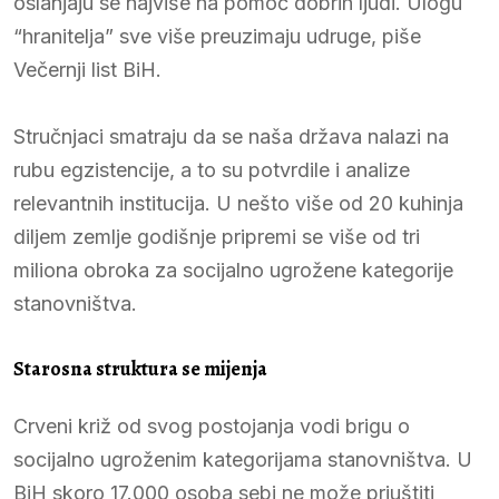
oslanjaju se najviše na pomoć dobrih ljudi. Ulogu
“hranitelja” sve više preuzimaju udruge, piše
Večernji list BiH.
Stručnjaci smatraju da se naša država nalazi na
rubu egzistencije, a to su potvrdile i analize
relevantnih institucija. U nešto više od 20 kuhinja
diljem zemlje godišnje pripremi se više od tri
miliona obroka za socijalno ugrožene kategorije
stanovništva.
Starosna struktura se mijenja
Crveni križ od svog postojanja vodi brigu o
socijalno ugroženim kategorijama stanovništva. U
BiH skoro 17.000 osoba sebi ne može priuštiti