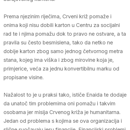
Prema njezinim riječima, Crveni križ pomaže i
onima koji nisu dobili karton u Centru za socijalni
rad te i njima pomažu dok to pravo ne ostvare, a ta
pravila su često besmislena, tako da netko ne
dobije karton zbog samo jednog četvornog metra
stana, kojeg ima viška i zbog mirovine koja je,
primjerice, veća za jednu konvertibilnu marku od
propisane visine.
Nažalost to je u praksi tako, ističe Enaida te dodaje
da unatoč tim problemima oni pomažu i takvim
osobama jer misija Crvenog križa je humanitarna.
Jedan od problema s kojima se ova organizacija i
slične suočavaju jesu financije. Financijski problemi