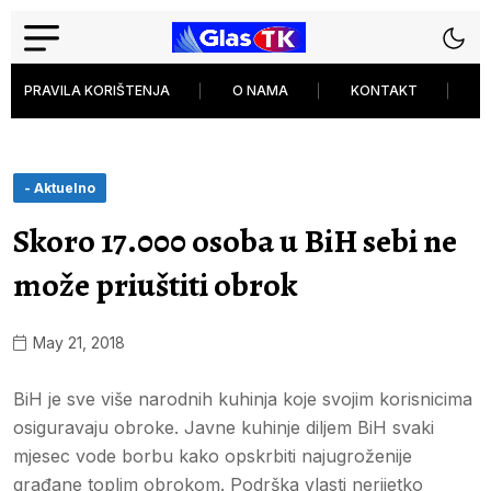
PRAVILA KORIŠTENJA
O NAMA
KONTAKT
P
- Aktuelno
Skoro 17.000 osoba u BiH sebi ne
može priuštiti obrok
May 21, 2018
BiH je sve više narodnih kuhinja koje svojim korisnicima
osiguravaju obroke. Javne kuhinje diljem BiH svaki
mjesec vode borbu kako opskrbiti najugroženije
građane toplim obrokom. Podrška vlasti nerijetko