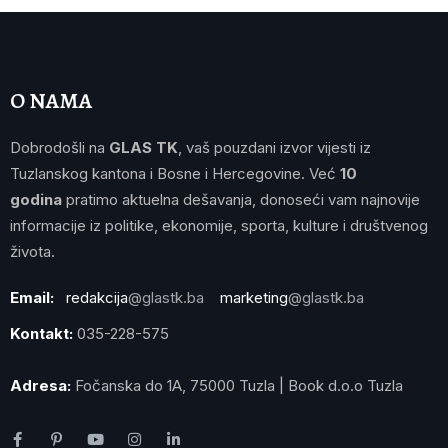
O NAMA
Dobrodošli na
GLAS TK
, vaš pouzdani izvor vijesti iz
Tuzlanskog kantona i Bosne i Hercegovine. Već
10
godina
pratimo aktuelna dešavanja, donoseći vam najnovije
informacije iz politike, ekonomije, sporta, kulture i društvenog
života.
Email:
redakcija
@glastk.ba
marketing
@glastk.ba
Kontakt:
035-228-575
Adresa:
Fočanska do 1A, 75000 Tuzla | Book d.o.o Tuzla