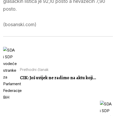
glasačkih listića je 92,10 posto a nevažećih 7,90
posto.
(bosanski.com)
Prethodni članak
CIK: Još uvijek ne radimo na aktu koji...