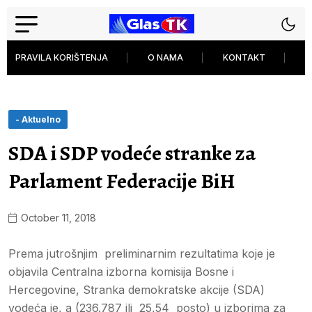
PRAVILA KORIŠTENJA
O NAMA
KONTAKT
P
- Aktuelno
SDA i SDP vodeće stranke za
Parlament Federacije BiH
October 11, 2018
Prema jutrošnjim preliminarnim rezultatima koje je
objavila Centralna izborna komisija Bosne i
Hercegovine, Stranka demokratske akcije (SDA)
vodeća je, a (236.787 ili 25,54 posto) u izborima za