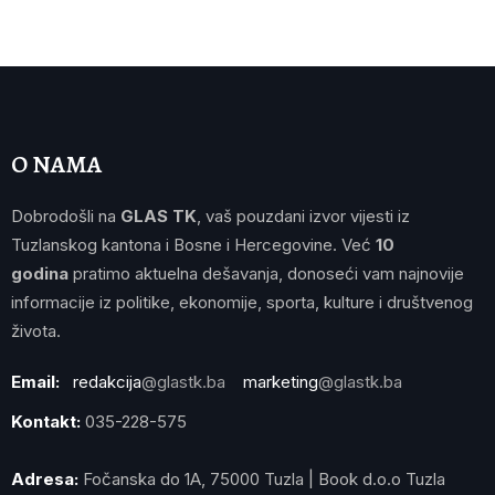
O NAMA
Dobrodošli na
GLAS TK
, vaš pouzdani izvor vijesti iz
Tuzlanskog kantona i Bosne i Hercegovine. Već
10
godina
pratimo aktuelna dešavanja, donoseći vam najnovije
informacije iz politike, ekonomije, sporta, kulture i društvenog
života.
Email:
redakcija
@glastk.ba
marketing
@glastk.ba
Kontakt:
035-228-575
Adresa:
Fočanska do 1A, 75000 Tuzla | Book d.o.o Tuzla