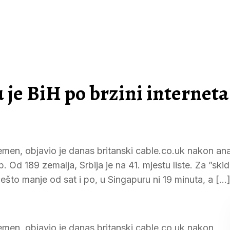
 je BiH po brzini interneta
 Jemen, objavio je danas britanski cable.co.uk nakon ana
 Od 189 zemalja, Srbija je na 41. mjestu liste. Za ”ski
 nešto manje od sat i po, u Singapuru ni 19 minuta, a […
 Jemen, objavio je danas britanski cable.co.uk nakon