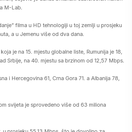
upa M-Lab.
danje” filma u HD tehnologiji u toj zemlji u prosjeku
inuta, a u Jemenu više od dva dana.
oja je na 15. mjestu globalne liste, Rumunija je 18,
ad Srbije, na 40. mjestu sa brzinom od 12,57 Mbps.
sna i Hercegovina 61, Crna Gora 71. a Albanija 78,
om svijeta je sprovedeno više od 63 miliona
r, u prosjeku 55,13 Mbps, što je dovoljno za