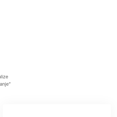
lize
danje”
]