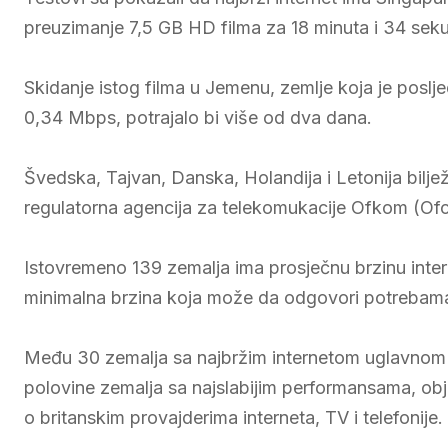
preuzimanje 7,5 GB HD filma za 18 minuta i 34 sek
Skidanje istog filma u Jemenu, zemlje koja je poslje
0,34 Mbps, potrajalo bi više od dva dana.
Švedska, Tajvan, Danska, Holandija i Letonija bilj
regulatorna agencija za telekomukacije Ofkom (Ofc
Istovremeno 139 zemalja ima prosječnu brzinu inte
minimalna brzina koja može da odgovori potrebama
Među 30 zemalja sa najbržim internetom uglavnom su
polovine zemalja sa najslabijim performansama, obj
o britanskim provajderima interneta, TV i telefonije.