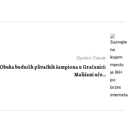
Sljedeći Članak
Obuka budućih plivačkih šampiona u Gračanici:
Mališani uče...