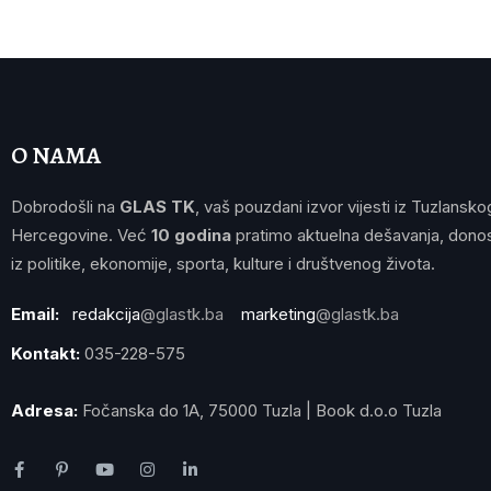
O NAMA
Dobrodošli na
GLAS TK
, vaš pouzdani izvor vijesti iz Tuzlansko
Hercegovine. Već
10 godina
pratimo aktuelna dešavanja, donos
iz politike, ekonomije, sporta, kulture i društvenog života.
Email:
redakcija
@glastk.ba
marketing
@glastk.ba
Kontakt:
035-228-575
Adresa:
Fočanska do 1A, 75000 Tuzla | Book d.o.o Tuzla