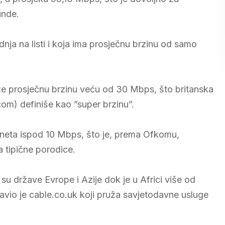
unde.
dnja na listi i koja ima prosječnu brzinu od samo
eže prosječnu brzinu veću od 30 Mbps, što britanska
om) definiše kao ”super brzinu”.
rneta ispod 10 Mbps, što je, prema Ofkomu,
 tipične porodice.
 države Evrope i Azije dok je u Africi više od
avio je cable.co.uk koji pruža savjetodavne usluge