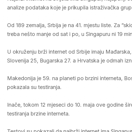
analize podataka koje je prikupila istraživačka gr
Od 189 zemalja, Srbija je na 41. mjestu liste. Za ”ski
treba nešto manje od sat i po, u Singapuru ni 19 m
U okruženju brži internet od Srbije imaju Mađarska, k
Slovenija 25, Bugarska 27. a Hrvatska je odmah izn
Makedonija je 59. na planeti po brzini interneta, Bo
pokazala su testiranja.
Inače, tokom 12 mjeseci do 10. maja ove godine šir
testiranja brzine interneta.
Testovi su pokazali da najbrži internet ima Singapu