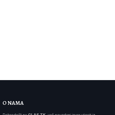
O NAMA
Dobrodošli na
GLAS TK
, vaš pouzdani izvor vijesti iz