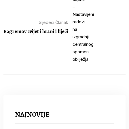
Sljedeći Članak
Bagremov cvijet i hrani i liječi
NAJNOVIJE