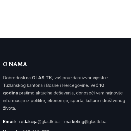
O NAMA
Dobrodošli na
GLAS TK
, vaš pouzdani izvor vijesti iz
Tuzlanskog kantona i Bosne i Hercegovine. Već
10
godina
pratimo aktuelna dešavanja, donoseći vam najnovije
informacije iz politike, ekonomije, sporta, kulture i društvenog
života.
Email:
redakcija
@glastk.ba
marketing
@glastk.ba