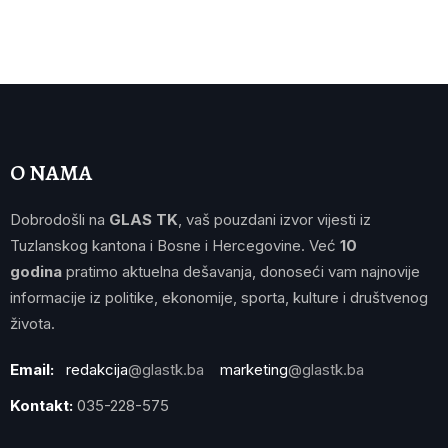
O NAMA
Dobrodošli na
GLAS TK
, vaš pouzdani izvor vijesti iz
Tuzlanskog kantona i Bosne i Hercegovine. Već
10
godina
pratimo aktuelna dešavanja, donoseći vam najnovije
informacije iz politike, ekonomije, sporta, kulture i društvenog
života.
Email:
redakcija
@glastk.ba
marketing
@glastk.ba
Kontakt:
035-228-575