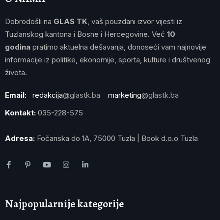
Dobrodošli na
GLAS TK
, vaš pouzdani izvor vijesti iz
Tuzlanskog kantona i Bosne i Hercegovine. Već
10
godina
pratimo aktuelna dešavanja, donoseći vam najnovije
informacije iz politike, ekonomije, sporta, kulture i društvenog
života.
Email:
redakcija
@glastk.ba
marketing
@glastk.ba
Kontakt:
035-228-575
Adresa:
Fočanska do 1A, 75000 Tuzla | Book d.o.o Tuzla
Najpopularnije kategorije