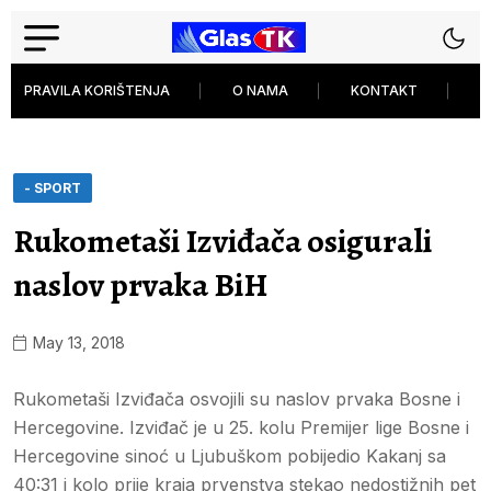
PRAVILA KORIŠTENJA
O NAMA
KONTAKT
P
- SPORT
Rukometaši Izviđača osigurali
naslov prvaka BiH
May 13, 2018
Rukometaši Izviđača osvojili su naslov prvaka Bosne i
Hercegovine. Izviđač je u 25. kolu Premijer lige Bosne i
Hercegovine sinoć u Ljubuškom pobijedio Kakanj sa
40:31 i kolo prije kraja prvenstva stekao nedostižnih pet