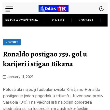
PRAVILA KORIŠTENJA
O NAMA
KONTAKT
P
- SPORT
Ronaldo postigao 759. gol u
karijeri i stigao Bikana
January 11, 2021
Petostruki najbolji fudbaler svijeta Kristijano Ronaldo
postigao je jedan pogodak u trijumfu Juventusa protiv
Sasuola (3:0) i na vječnoj listi najboljih golgetera
izjednačio se sa legendarnim austrijsko-češkim