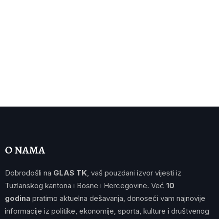
O NAMA
Dobrodošli na
GLAS TK
, vaš pouzdani izvor vijesti iz
Tuzlanskog kantona i Bosne i Hercegovine. Već
10
godina
pratimo aktuelna dešavanja, donoseći vam najnovije
informacije iz politike, ekonomije, sporta, kulture i društvenog