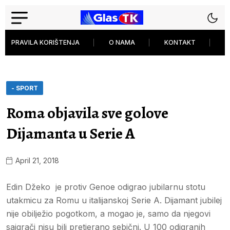
PRAVILA KORIŠTENJA
O NAMA
KONTAKT
P
- SPORT
Roma objavila sve golove
Dijamanta u Serie A
April 21, 2018
Edin Džeko je protiv Genoe odigrao jubilarnu stotu
utakmicu za Romu u italijanskoj Serie A. Dijamant jubilej
nije obilježio pogotkom, a mogao je, samo da njegovi
saigrači nisu bili pretjerano sebični. U 100 odigranih