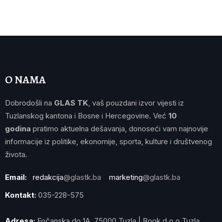
O NAMA
Dobrodošli na
GLAS TK
, vaš pouzdani izvor vijesti iz
Tuzlanskog kantona i Bosne i Hercegovine. Već
10
godina
pratimo aktuelna dešavanja, donoseći vam najnovije
informacije iz politike, ekonomije, sporta, kulture i društvenog
života.
Email:
redakcija
@glastk.ba
marketing
@glastk.ba
Kontakt:
035-228-575
Adresa:
Fočanska do 1A, 75000 Tuzla | Book d.o.o Tuzla