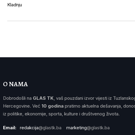
O NAMA
Dobrodošli na
GLAS TK
, vaš pouzdani izvor vijesti iz Tuzlansko
Hercegovine. Već
10 godina
pratimo aktuelna dešavanja, donos
iz politike, ekonomije, sporta, kulture i društvenog života.
Email:
redakcija
@glastk.ba
marketing
@glastk.ba