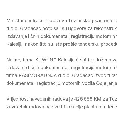
Ministar unutrašnjih poslova Tuzlanskog kantona 
d.o.o. Gradačac potpisali su ugovore za rekonstruk
izdavanje ličnih dokumenata i registraciju motornih v
Kalesiji, nakon što su iste prošle tendersku proced
Naime, firma KUW-ING Kalesija će biti zadužena za 
izdavanje ličnih dokumenata i registraciju motornih 
firma RASIMGRADNJA d.o.o. Gradačac izvoditi radov
dokumenata i registraciju motornih vozila Odjeljenja 
Vrijednost navedenih radova je 426.656 KM za Tuzlu
završetak radova na sve tri lokacije planiran u de