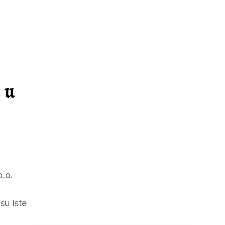
 u
o.o.
su iste