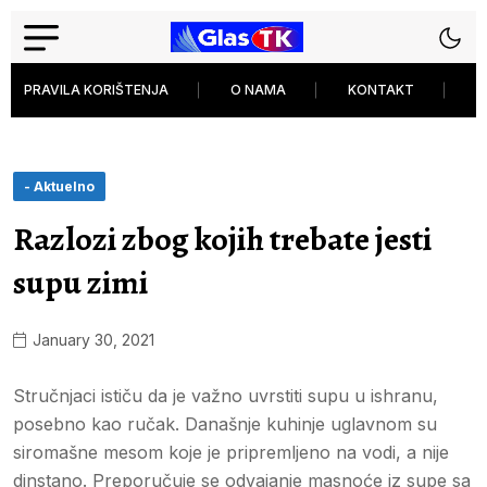
PRAVILA KORIŠTENJA
O NAMA
KONTAKT
P
- Aktuelno
Razlozi zbog kojih trebate jesti
supu zimi
January 30, 2021
Stručnjaci ističu da je važno uvrstiti supu u ishranu,
posebno kao ručak. Današnje kuhinje uglavnom su
siromašne mesom koje je pripremljeno na vodi, a nije
dinstano. Preporučuje se odvajanje masnoće iz supe sa