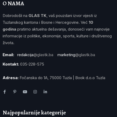
O NAMA
Dobrodošli na
GLAS TK
, vaš pouzdani izvor vijesti iz
Tuzlanskog kantona i Bosne i Hercegovine. Već
10
godina
pratimo aktuelna dešavanja, donoseći vam najnovije
informacije iz politike, ekonomije, sporta, kulture i društvenog
života.
Email:
redakcija
@glastk.ba
marketing
@glastk.ba
Kontakt:
035-228-575
Adresa:
Fočanska do 1A, 75000 Tuzla | Book d.o.o Tuzla
Najpopularnije kategorije