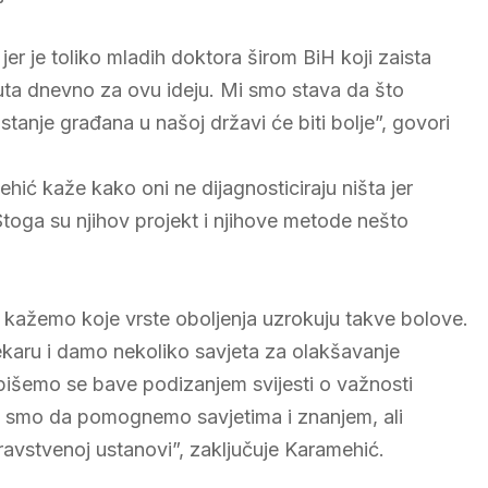
 jer je toliko mladih doktora širom BiH koji zaista
inuta dnevno za ovu ideju. Mi smo stava da što
stanje građana u našoj državi će biti bolje”, govori
hić kaže kako oni ne dijagnosticiraju ništa jer
Stoga su njihov projekt i njihove metode nešto
kažemo koje vrste oboljenja uzrokuju takve bolove.
ekaru i damo nekoliko savjeta za olakšavanje
išemo se bave podizanjem svijesti o važnosti
Tu smo da pomognemo savjetima i znanjem, ali
ravstvenoj ustanovi”, zaključuje Karamehić.