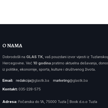
O NAMA
Dobrodošli na
GLAS TK
, vaš pouzdani izvor vijesti iz Tuzlansko
Hercegovine. Već
10 godina
pratimo aktuelna dešavanja, donos
iz politike, ekonomije, sporta, kulture i društvenog života.
Email:
redakcija
@glastk.ba
marketing
@glastk.ba
Kontakt:
035-228-575
Adresa:
Fočanska do 1A, 75000 Tuzla | Book d.o.o Tuzla