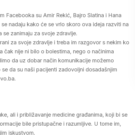
tem Facebooka su Amir Rekić, Bajro Slatina i Hana
di se nadaju kako će se vrlo skoro ova ideja razviti na
da se zanimaju za svoje zdravlje.
irani za svoje zdravlje i treba im razgovor s nekim ko
a čak nije ni bilo o bolestima, nego o načinima
islimo da uz dobar način komunikacije možemo
o se da su naši pacijenti zadovoljni dosadašnjim
vo.ba.
, ali i približavanje medicine građanima, koji bi se
formacije bile pristupačne i razumljive. U tome im,
jim iskustvom.