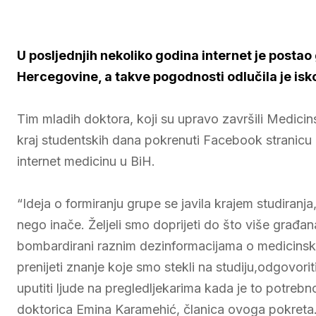
U posljednjih nekoliko godina internet je postao
Hercegovine, a takve pogodnosti odlučila je iskor
Tim mladih doktora, koji su upravo završili Medicins
kraj studentskih dana pokrenuti Facebook stranicu M
internet medicinu u BiH.
“Ideja o formiranju grupe se javila krajem studiranj
nego inače. Željeli smo doprijeti do što više građ
bombardirani raznim dezinformacijama o medicinsko
prenijeti znanje koje smo stekli na studiju,odgovori
uputiti ljude na pregledljekarima kada je to potreb
doktorica Emina Karamehić, članica ovoga pokreta