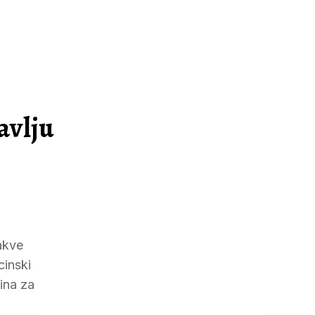
avlju
akve
cinski
ina za