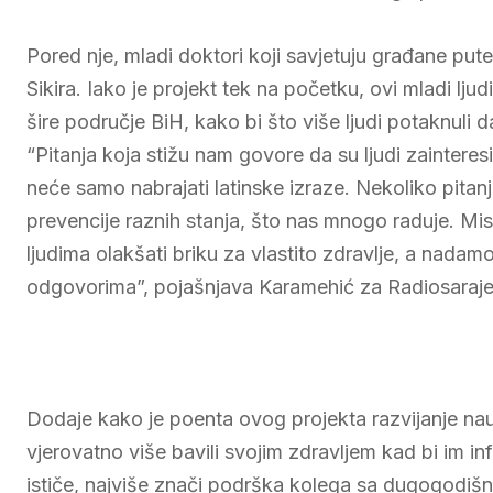
Pored nje, mladi doktori koji savjetuju građane pu
Sikira. Iako je projekt tek na početku, ovi mladi lju
šire područje BiH, kako bi što više ljudi potaknuli 
“Pitanja koja stižu nam govore da su ljudi zainteres
neće samo nabrajati latinske izraze. Nekoliko pitanj
prevencije raznih stanja, što nas mnogo raduje. M
ljudima olakšati briku za vlastito zdravlje, a nadam
odgovorima”, pojašnjava Karamehić za Radiosaraje
Dodaje kako je poenta ovog projekta razvijanje nauke
vjerovatno više bavili svojim zdravljem kad bi im in
ističe, najviše znači podrška kolega sa dugogodišn