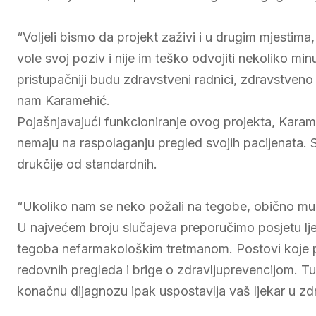
“Voljeli bismo da projekt zaživi i u drugim mjestima,
vole svoj poziv i nije im teško odvojiti nekoliko m
pristupačniji budu zdravstveni radnici, zdravstveno 
nam Karamehić.
Pojašnjavajući funkcioniranje ovog projekta, Karame
nemaju na raspolaganju pregled svojih pacijenata. 
drukčije od standardnih.
“Ukoliko nam se neko požali na tegobe, obično mu 
U najvećem broju slučajeva preporučimo posjetu lj
tegoba nefarmakološkim tretmanom. Postovi koje p
redovnih pregleda i brige o zdravljuprevencijom. 
konačnu dijagnozu ipak uspostavlja vaš ljekar u zd