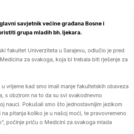
 glavni savjetnik većine građana Bosne i
istiti grupa mladih bh. ljekara.
ki fakultet Univerziteta u Sarajevu, odlučio je pred
edicina za svakoga, koja bi trebala biti rješenje za
a, u vrijeme kad smo imali manje fakultetskih obaveza
ana, s obzirom na to da su svi svakodnevno
j nauci. Pokušali smo što jednostavnijim jezikom
ti na pitanja koliko je u našoj moći, te pravovremeno
no”, počinje priču o Medicini za svakoga mlada
.