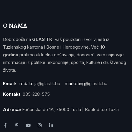
O NAMA
Dobrodošli na
GLAS TK
, vaš pouzdani izvor vijesti iz
Tuzlanskog kantona i Bosne i Hercegovine. Već
10
godina
pratimo aktuelna dešavanja, donoseći vam najnovije
informacije iz politike, ekonomije, sporta, kulture i društvenog
života.
Email:
redakcija
@glastk.ba
marketing
@glastk.ba
Kontakt:
035-228-575
Adresa:
Fočanska do 1A, 75000 Tuzla | Book d.o.o Tuzla