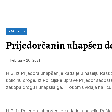
- Aktuelno
Prijedorčanin uhapšen d
February 20, 2021
H.G. iz Prijedora uhapšen je kada je u naselju Ra
količinu droge. Iz Policijske uprave Prijedor saopš
zakopa drogu i uhapsila ga. “Tokom uviđaja na licu 
H.G. iz Prijedora uhapšen je kada je u naselju Raš