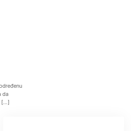
 određenu
a da
a […]