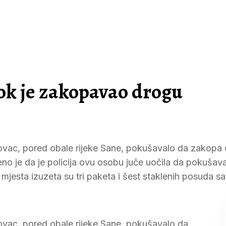
ok je zakopavao drogu
škovac, pored obale rijeke Sane, pokušavalo da zakopa
teno je da je policija ovu osobu juče uočila da pokušav
mjesta izuzeta su tri paketa i šest staklenih posuda s
kovac, pored obale rijeke Sane, pokušavalo da