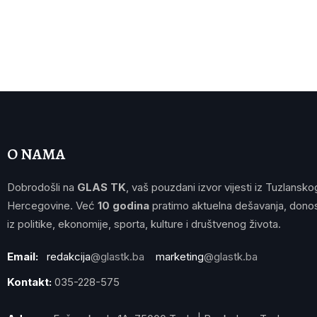
O NAMA
Dobrodošli na
GLAS TK
, vaš pouzdani izvor vijesti iz Tuzlansko
Hercegovine. Već
10 godina
pratimo aktuelna dešavanja, donos
iz politike, ekonomije, sporta, kulture i društvenog života.
Email:
redakcija
@glastk.ba
marketing
@glastk.ba
Kontakt:
035-228-575