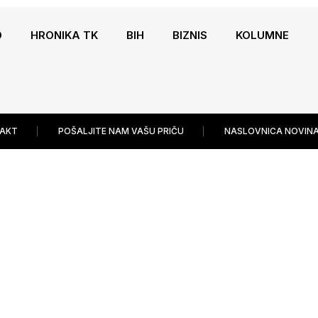
O
HRONIKA TK
BIH
BIZNIS
KOLUMNE
AKT
POŠALJITE NAM VAŠU PRIČU
NASLOVNICA NOVINA