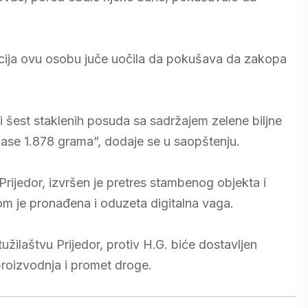
olicija ovu osobu juče uočila da pokušava da zakopa
 i šest staklenih posuda sa sadržajem zelene biljne
mase 1.878 grama”, dodaje se u saopštenju.
rijedor, izvršen je pretres stambenog objekta i
ikom je pronađena i oduzeta digitalna vaga.
ilaštvu Prijedor, protiv H.G. biće dostavljen
proizvodnja i promet droge.