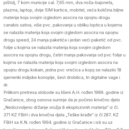
pištolj, 7 kom municije cal. 7,65 mm, dva noža-bajoneta,
plazma, laptop, dvije SIM kartice, mobitel, veća količina biljne
materije koja svojim izgledom asocira na opojnu drogu
canabis sativa, više pvc. pakovanja u obliku loptica u kojema
se nalazila materija koja svojim izgledom asocira na opojnu
drogu speed, 24 manja paketića i jedan veći paketić od pvc.
folije u kojima se nalazila materija koja svojim izgledom
asocira na opojnu drogu, četiri manja pakovanja od pvc folije u
kojima se nalazila materija koja svojim izgledom asocira na
opojnu drogu kokain, jedna pvc vrećica u kojoj se nalazilo 18
sjemenki indijske konoplje, šest drobilica, tri digitalne vage i
dr.
Prilikom pretresa slobode su lišeni A.H. rođen 1989. godine iz
Gračanice, zbog osnova sumnje da je počinio krivično djelo
„Nedozvoljeno držanje oružja ili eksplozivnih materija“ iz čl.
371 KZ FBiH i dva krivična djela „Teške krađe“ iz čl 287. KZ
FBiH sa K.N. rođen 1994. godine iz Gračanice i isti su uz