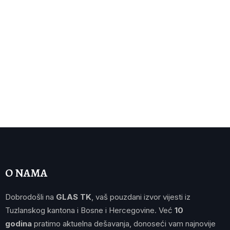
O NAMA
Dobrodošli na
GLAS TK
, vaš pouzdani izvor vijesti iz
Tuzlanskog kantona i Bosne i Hercegovine. Već
10
godina
pratimo aktuelna dešavanja, donoseći vam najnovije