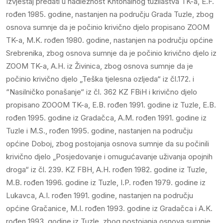
Izvještaj predati u nadležnost Kntonalnog tužilaštva TK-a, E.F.
rođen 1985. godine, nastanjen na području Grada Tuzle, zbog
osnova sumnje da je počinio krivično djelo propisano ZOOM
TK-a, M.K. rođen 1980. godine, nastanjen na području općine
Srebrenika, zbog osnova sumnje da je počinio krivično djelo iz
ZOOM TK-a, A.H. iz Živinica, zbog osnova sumnje da je
počinio krivično djelo „Teška tjelesna ozljeda“ iz čl.172. i
“Nasilničko ponašanje“ iz čl. 362 KZ FBiH i krivično djelo
propisano ZOOOM TK-a, E.B. rođen 1991. godine iz Tuzle, E.B.
rođen 1995. godine iz Gradačca, A.M. rođen 1991. godine iz
Tuzle i M.S., rođen 1995. godine, nastanjen na području
općine Doboj, zbog postojanja osnova sumnje da su počinili
krivično djelo „Posjedovanje i omugućavanje uživanja opojnih
droga“ iz čl. 239. KZ FBH, A.H. rođen 1982. godine iz Tuzle,
M.B. rođen 1996. godine iz Tuzle, I.P. rođen 1979. godine iz
Lukavca, A.I. rođen 1991. godine, nastanjen na području
općine Gračanice, M.I. rođen 1993. godine iz Gradačca i A.K.
rođen 1993. godine iz Tuzle, zbog postojanja osnova sumnje