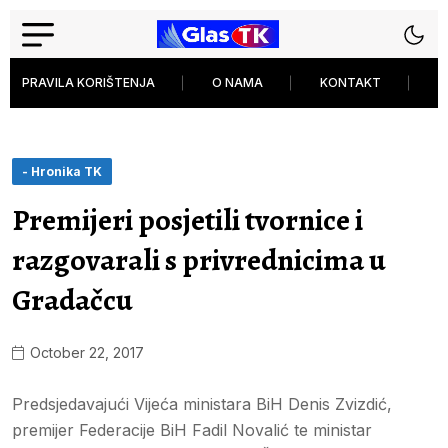
PRAVILA KORIŠTENJA
O NAMA
KONTAKT
P
- Hronika TK
Premijeri posjetili tvornice i
razgovarali s privrednicima u
Gradačcu
October 22, 2017
Predsjedavajući Vijeća ministara BiH Denis Zvizdić,
premijer Federacije BiH Fadil Novalić te ministar