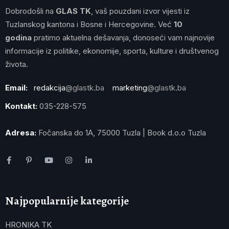
Dobrodošli na
GLAS TK
, vaš pouzdani izvor vijesti iz
Tuzlanskog kantona i Bosne i Hercegovine. Već
10
godina
pratimo aktuelna dešavanja, donoseći vam najnovije
informacije iz politike, ekonomije, sporta, kulture i društvenog
života.
Email:
redakcija
@glastk.ba
marketing
@glastk.ba
Kontakt:
035-228-575
Adresa:
Fočanska do 1A, 75000 Tuzla | Book d.o.o Tuzla
Najpopularnije kategorije
HRONIKA TK