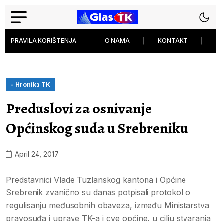
PRAVILA KORIŠTENJA
O NAMA
KONTAKT
P
- Hronika TK
Preduslovi za osnivanje
Općinskog suda u Srebreniku
April 24, 2017
Predstavnici Vlade Tuzlanskog kantona i Općine
Srebrenik zvanično su danas potpisali protokol o
regulisanju međusobnih obaveza, između Ministarstva
pravosuđa i uprave TK-a i ove općine, u cilju stvaranja