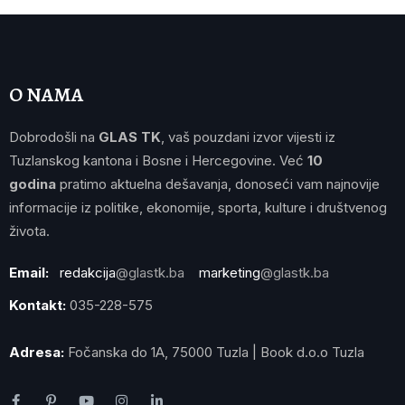
O NAMA
Dobrodošli na
GLAS TK
, vaš pouzdani izvor vijesti iz
Tuzlanskog kantona i Bosne i Hercegovine. Već
10
godina
pratimo aktuelna dešavanja, donoseći vam najnovije
informacije iz politike, ekonomije, sporta, kulture i društvenog
života.
Email:
redakcija
@glastk.ba
marketing
@glastk.ba
Kontakt:
035-228-575
Adresa:
Fočanska do 1A, 75000 Tuzla | Book d.o.o Tuzla