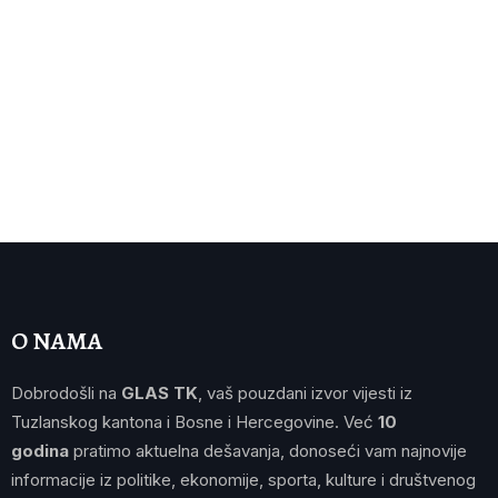
O NAMA
Dobrodošli na
GLAS TK
, vaš pouzdani izvor vijesti iz
Tuzlanskog kantona i Bosne i Hercegovine. Već
10
godina
pratimo aktuelna dešavanja, donoseći vam najnovije
informacije iz politike, ekonomije, sporta, kulture i društvenog