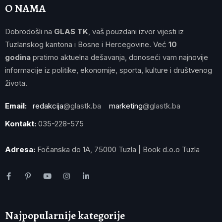
O NAMA
Dobrodošli na
GLAS TK
, vaš pouzdani izvor vijesti iz
Tuzlanskog kantona i Bosne i Hercegovine. Već
10
godina
pratimo aktuelna dešavanja, donoseći vam najnovije
informacije iz politike, ekonomije, sporta, kulture i društvenog
života.
Email:
redakcija
@glastk.ba
marketing
@glastk.ba
Kontakt:
035-228-575
Adresa:
Fočanska do 1A, 75000 Tuzla | Book d.o.o Tuzla
Najpopularnije kategorije