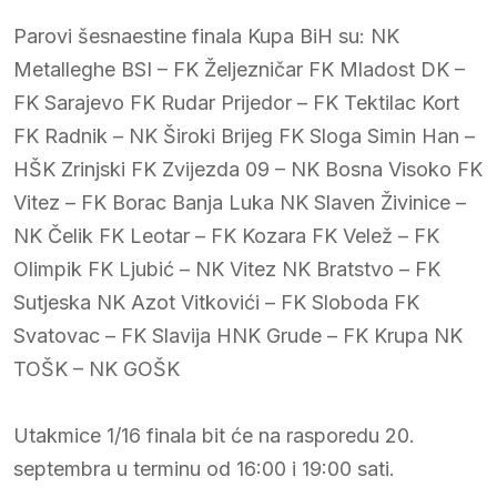
Parovi šesnaestine finala Kupa BiH su: NK
Metalleghe BSI – FK Željezničar FK Mladost DK –
FK Sarajevo FK Rudar Prijedor – FK Tektilac Kort
FK Radnik – NK Široki Brijeg FK Sloga Simin Han –
HŠK Zrinjski FK Zvijezda 09 – NK Bosna Visoko FK
Vitez – FK Borac Banja Luka NK Slaven Živinice –
NK Čelik FK Leotar – FK Kozara FK Velež – FK
Olimpik FK Ljubić – NK Vitez NK Bratstvo – FK
Sutjeska NK Azot Vitkovići – FK Sloboda FK
Svatovac – FK Slavija HNK Grude – FK Krupa NK
TOŠK – NK GOŠK
Utakmice 1/16 finala bit će na rasporedu 20.
septembra u terminu od 16:00 i 19:00 sati.