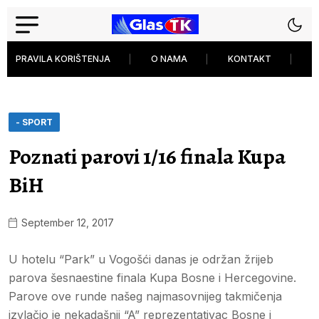
PRAVILA KORIŠTENJA
O NAMA
KONTAKT
P
- SPORT
Poznati parovi 1/16 finala Kupa
BiH
September 12, 2017
U hotelu “Park” u Vogošći danas je održan žrijeb
parova šesnaestine finala Kupa Bosne i Hercegovine.
Parove ove runde našeg najmasovnijeg takmičenja
izvlačio je nekadašnji “A” reprezentativac Bosne i