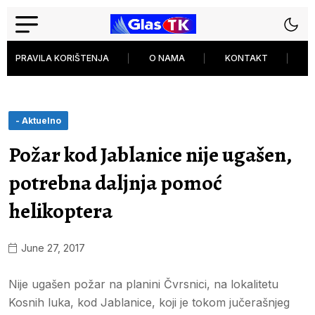
PRAVILA KORIŠTENJA
O NAMA
KONTAKT
P
- Aktuelno
Požar kod Jablanice nije ugašen,
potrebna daljnja pomoć
helikoptera
June 27, 2017
Nije ugašen požar na planini Čvrsnici, na lokalitetu
Kosnih luka, kod Jablanice, koji je tokom jučerašnjeg