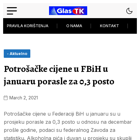
PRAVILA KORIŠTENJA
O NAMA
KONTAKT
P
- Aktuelno
Potrošačke cijene u FBiH u
januaru porasle za 0,3 posto
March 2, 2021
Potrošačke cijene u Federaciji BiH u januaru su u
prosjeku porasle za 0,3 posto u odnosu na decembar
prošle godine, podaci su federalnog Zavoda za
statistiku. Alkoholna pića i duvan u prosjeku su skuplji