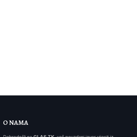
O NAMA
Dobrodošli na
GLAS TK
, vaš pouzdani izvor vijesti iz