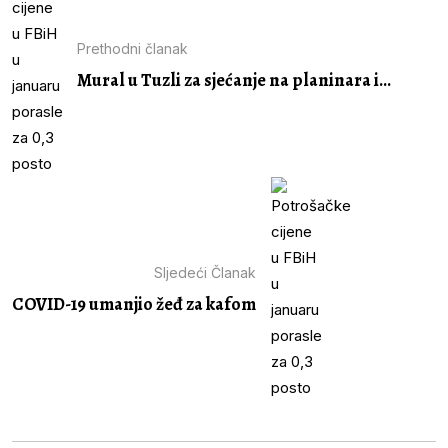
Prethodni članak
Mural u Tuzli za sjećanje na planinara i...
Sljedeći Članak
COVID-19 umanjio žeđ za kafom