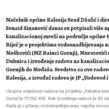
Načelnik općine Kalesija Sead Džafić i dir
Senaid Sinanović danas su potpisali više 
kanalizacionoj mreži na području općine K
Riječ je o projektima vodosnadbijevanja na
Meškovići (MZ Rainci Gornji), Muratovići 
Dubnica i izvođenje radova na kanalizaci
Gornjih do Međaša. Sredstva za ove radov
Kalesija, a izvođač radova je JP „Vodovod i
Ukupna vrijednost radova na projektu „Fekalna kana
Gornji“je 111.192 KM. Rok izvođenja radova je 90 d
Kada je u pitanju vodosnadbijevanje, najviše novc