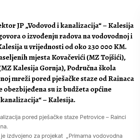
ektor JP „Vodovod i kanalizacija“ – Kalesija
ugovora o izvođenju radova na vodovodnoj i
alesija u vrijednosti od oko 230 000 KM.
seljenih mjesta Kovačevići (MZ Tojšići),
(MZ Kalesija Gornja), Područna škola
onoj mreži pored pješačke staze od Rainaca
e obezbijeđena su iz budžeta općine
 kanalizacija“ – Kalesija.
lizacija pored pješačke staze Petrovice – Rainci
ana.
a je izdvojeno za projekat „Primarna vodovodna