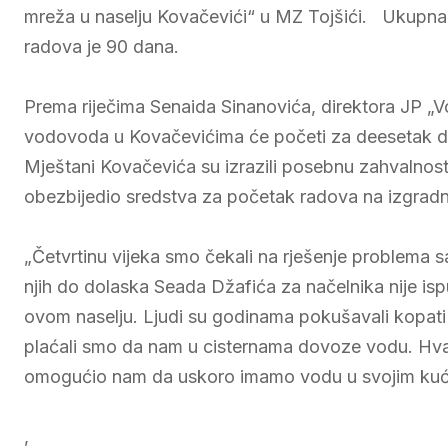
mreža u naselju Kovačevići“ u MZ Tojšići. Ukupn
radova je 90 dana.
Prema riječima Senaida Sinanovića, direktora JP „Vo
vodovoda u Kovačevićima će početi za deesetak d
Mještani Kovačevića su izrazili posebnu zahvalnost 
obezbijedio sredstva za početak radova na izgrad
„Četvrtinu vijeka smo čekali na rješenje problema 
njih do dolaska Seada Džafića za načelnika nije i
ovom naselju. Ljudi su godinama pokušavali kopati b
plaćali smo da nam u cisternama dovoze vodu. Hvala
omogućio nam da uskoro imamo vodu u svojim kućam
,