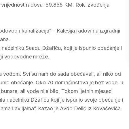
a vrijednost radova 59.855 KM. Rok izvođenja
dovod i kanalizacija“ – Kalesija radovi na izgradnji
ana.
načelniku Seadu Džafiću, koji je ispunio obećanje i
nji vodovodne mreže.
sa vodom. Svi su nam do sada obećavali, ali niko od
spunio obećanje. Oko 70 domaćinstava je bez vode, u
unare, ali vode nije bilo. Tokom ljetnih mjeseci
 načelniku Džafiću koji je ispunio svoje obećanje i
a i avlijama“, kazao je Avdo Delić iz Kovačevića.