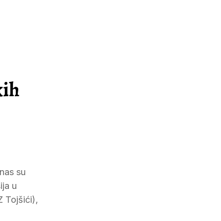
kih
anas su
ija u
 Tojšići),