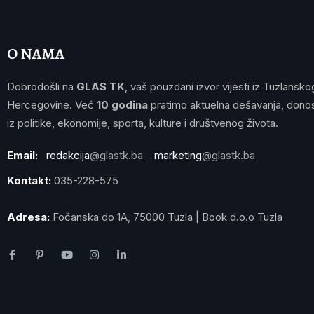
O NAMA
Dobrodošli na
GLAS TK
, vaš pouzdani izvor vijesti iz Tuzlansko
Hercegovine. Već
10 godina
pratimo aktuelna dešavanja, donos
iz politike, ekonomije, sporta, kulture i društvenog života.
Email:
redakcija
@glastk.ba
marketing
@glastk.ba
Kontakt:
035-228-575
Adresa:
Fočanska do 1A, 75000 Tuzla | Book d.o.o Tuzla