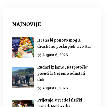
NAJNOVIJE
Hrana bi ponovo mogla
drastično poskupjeti: Evo šta.
August 6, 2026
Rudari iz jame „Raspotočje“
poručili: Nećemo odustati
dok.
August 6, 2026
Prijetnje, uvrede i fizički
napad: Novinarka