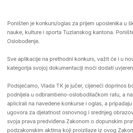
Poništen je konkurs/oglas za prijem uposlenika u š
nauke, kulture i sporta Tuzlanskog kantona. Poniš
Oslobođenje.
Sve aplikacije na prethodni konkurs, važit će i u n
kategorija svojoj dokumentaciji moći dodati uvjere
Podsjećamo, Vlada TK je jučer, cijeneći doprinos bo
podnijela u odbrambeno-oslobodilačkom ratu, a na o
aplicirali na navedene konkurse i oglas, a pripadaju
ugovora za djelatnost osnovnog i srednjeg obrazo
svoja prava predviđena Zakonom o dopunskim pravim
podzakonskim aktima koji proizilaze iz ovog Zakona