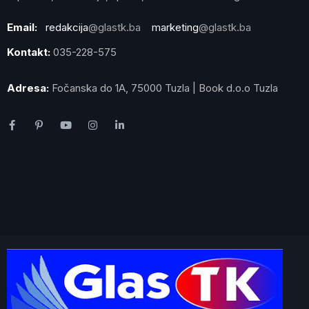
Email:
redakcija
@glastk.ba
marketing
@glastk.ba
Kontakt:
035-228-575
Adresa:
Fočanska do 1A, 75000 Tuzla | Book d.o.o Tuzla