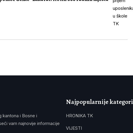
Najpopularnije kategori
g kantona i Bosne i
HRONIKA TK
eći vam najnovije informacije
VIJESTI