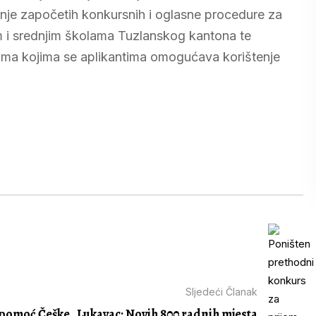
vanje započetih konkursnih i oglasne procedure za
m i srednjim školama Tuzlanskog kantona te
vima kojima se aplikantima omogućava korištenje
Sljedeći Članak
 pomoć Češke
Lukavac: Novih 800 radnih mjesta