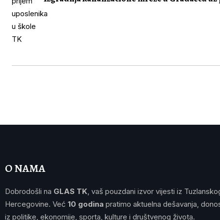
O NAMA
Dobrodošli na
GLAS TK
, vaš pouzdani izvor vijesti iz Tuzlansko
Hercegovine. Već
10 godina
pratimo aktuelna dešavanja, donos
iz politike, ekonomije, sporta, kulture i društvenog života.