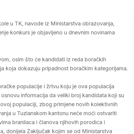
kole u TK, navode iz Ministarstva obrazovanja,
tenje konkurs je objavljeno u dnevnim novinama
ovom, osim što će kandidati iz reda boračkih
nja koja dokazuju pripadnost boračkim kategorijama.
račke populacije i žrtvu koju je ova populacija
snovu informacija da veliki broj kandidata koji su
 ovoj populaciji, zbog primjene novih kolektivnih
vanja u Tuzlanskom kantonu neće moći ostvariti
a branilaca i članova njihovih porodica i
, donijela Zaključak kojim se od Ministarstva