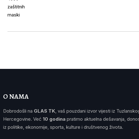
O NAMA
Dobrodošli na
GLAS TK
, vaš pouzdani izvor vijesti iz Tuzlansko
Hercegovine. Već
10 godina
pratimo aktuelna dešavanja, donos
iz politike, ekonomije, sporta, kulture i društvenog života.