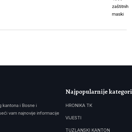
Najpopularnije kategori
g kantona i Bosne i
HRONIKA TK
eći vam najnovije informacije
VIJESTI
TUZLANSKI KANTON