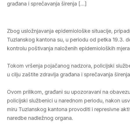
građana i sprečavanja širenja […]
Zbog usložnjavanja epidemiološke situacije, pripadn
Tuzlanskog kantona su, u periodu od petka 19.3. do
kontrolu poštivanja naloženih epidemioloških mjer
Tokom vršenja pojačanog nadzora, policijski služben
u cilju zaštite zdravlja građana i sprečavanja širenj
Ovom prilikom, građani su upozoravani na obavezu p
policijski službenici u narednom periodu, nakon us
miru Tuzlanskog kantona provoditi i represivne akti
naredbe nadležnog organa.