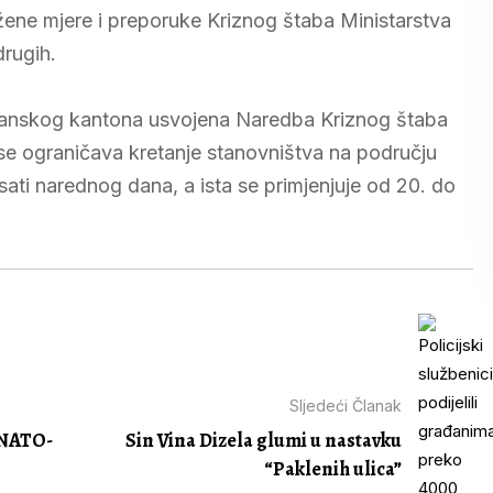
ene mjere i preporuke Kriznog štaba Ministarstva
drugih.
lanskog kantona usvojena Naredba Kriznog štaba
e ograničava kretanje stanovništva na području
ti narednog dana, a ista se primjenjuje od 20. do
Sljedeći Članak
 NATO-
Sin Vina Dizela glumi u nastavku
“Paklenih ulica”