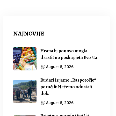
NAJNOVIJE
Hrana bi ponovo mogla
drastično poskupjeti: Evo šta.
August 6, 2026
Rudari iz jame „Raspotočje“
poručili: Nećemo odustati
dok.
August 6, 2026
Prijetnje, uvrede i fizički