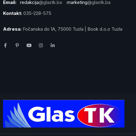
Email:
redakcija
@glastk.ba
marketing
@glastk.ba
Kontakt:
035-228-575
Adresa:
Fočanska do 1A, 75000 Tuzla | Book d.o.o Tuzla