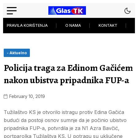
PRAVILA KORIŠTENJA
O NAMA
KONTAKT
P
- Aktuelno
Policija traga za Edinom Gačićem
nakon ubistva pripadnika FUP-a
February 10, 2019
Tužilaštvo KS je otvorilo istragu protiv Edina Gačića
budući da postoji osnov sumnje da je počinio ubistvo
pripadnika FUP-a, potvrdila je za N1 Azra Bavčić,
portparolka Tužilaštva KS. U potragu su uključene