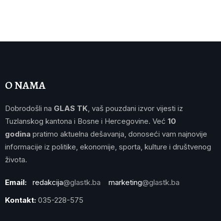
O NAMA
Dobrodošli na
GLAS TK
, vaš pouzdani izvor vijesti iz
Tuzlanskog kantona i Bosne i Hercegovine. Već
10
godina
pratimo aktuelna dešavanja, donoseći vam najnovije
informacije iz politike, ekonomije, sporta, kulture i društvenog
života.
Email:
redakcija
@glastk.ba
marketing
@glastk.ba
Kontakt:
035-228-575