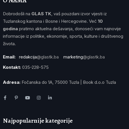
O NAMA
Dobrodošli na
GLAS TK
, vaš pouzdani izvor vijesti iz
Tuzlanskog kantona i Bosne i Hercegovine. Već
10
godina
pratimo aktuelna dešavanja, donoseći vam najnovije
informacije iz politike, ekonomije, sporta, kulture i društvenog
života.
Email:
redakcija
@glastk.ba
marketing
@glastk.ba
Kontakt:
035-228-575
Adresa:
Fočanska do 1A, 75000 Tuzla | Book d.o.o Tuzla
Najpopularnije kategorije