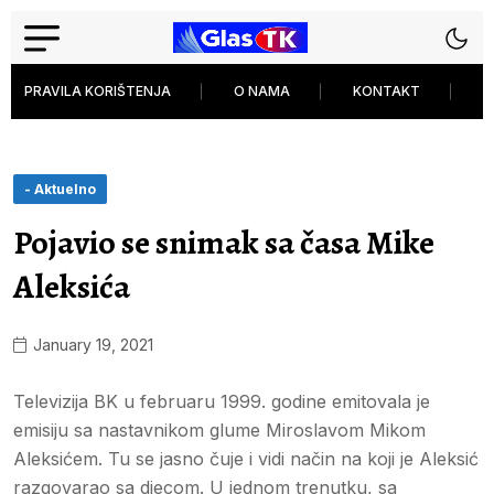
PRAVILA KORIŠTENJA
O NAMA
KONTAKT
P
- Aktuelno
Pojavio se snimak sa časa Mike
Aleksića
January 19, 2021
Televizija BK u februaru 1999. godine emitovala je
emisiju sa nastavnikom glume Miroslavom Mikom
Aleksićem. Tu se jasno čuje i vidi način na koji je Aleksić
razgovarao sa djecom. U jednom trenutku, sa