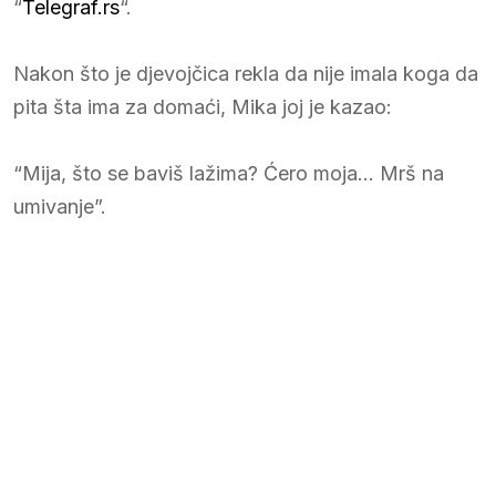
“
Telegraf.rs
“.
Nakon što je djevojčica rekla da nije imala koga da
pita šta ima za domaći, Mika joj je kazao:
“Mija, što se baviš lažima? Ćero moja… Mrš na
umivanje”.