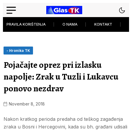
PRAVILA KORIŠTENJA
O NAMA
KONTAKT
P
- Hronika TK
Pojačajte oprez pri izlasku
napolje: Zrak u Tuzli i Lukavcu
ponovo nezdrav
November 8, 2018
Nakon kratkog perioda predaha od teškog zagađenja
zraka u Bosni i Hercegovini, kada su bh. građani udisali