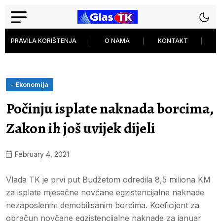
PRAVILA KORIŠTENJA
O NAMA
KONTAKT
P
- Ekonomija
Počinju isplate naknada borcima,
Zakon ih još uvijek dijeli
February 4, 2021
Vlada TK je prvi put Budžetom odredila 8,5 miliona KM
za isplate mjesečne novčane egzistencijalne naknade
nezaposlenim demobilisanim borcima. Koeficijent za
obračun novčane egzistencijalne naknade za januar