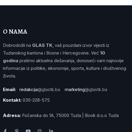
O NAMA
Dobrodošli na
GLAS TK
, vaš pouzdani izvor vijesti iz
Tuzlanskog kantona i Bosne i Hercegovine. Već
10
godina
pratimo aktuelna dešavanja, donoseći vam najnovije
informacije iz politike, ekonomije, sporta, kulture i društvenog
života.
Email:
redakcija
@glastk.ba
marketing
@glastk.ba
Kontakt:
035-228-575
Adresa:
Fočanska do 1A, 75000 Tuzla | Book d.o.o Tuzla