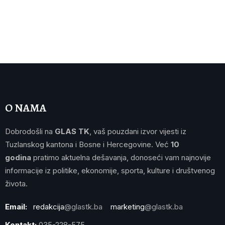
O NAMA
Dobrodošli na
GLAS TK
, vaš pouzdani izvor vijesti iz
Tuzlanskog kantona i Bosne i Hercegovine. Već
10
godina
pratimo aktuelna dešavanja, donoseći vam najnovije
informacije iz politike, ekonomije, sporta, kulture i društvenog
života.
Email:
redakcija
@glastk.ba
marketing
@glastk.ba
Kontakt:
035-228-575