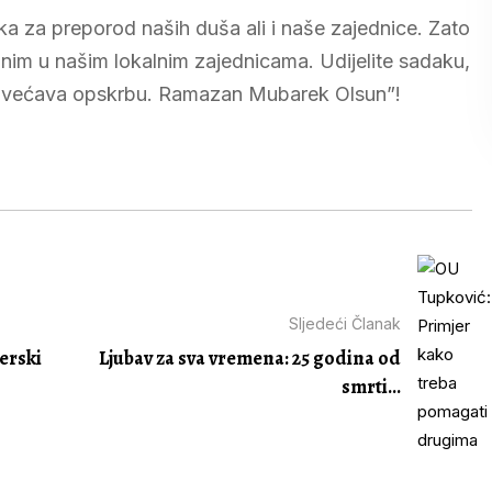
ka za preporod naših duša ali i naše zajednice. Zato
nim u našim lokalnim zajednicama. Udijelite sadaku,
 i povećava opskrbu. Ramazan Mubarek Olsun”!
Sljedeći Članak
erski
Ljubav za sva vremena: 25 godina od
smrti...