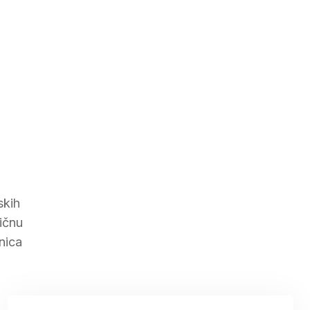
skih
ličnu
nica