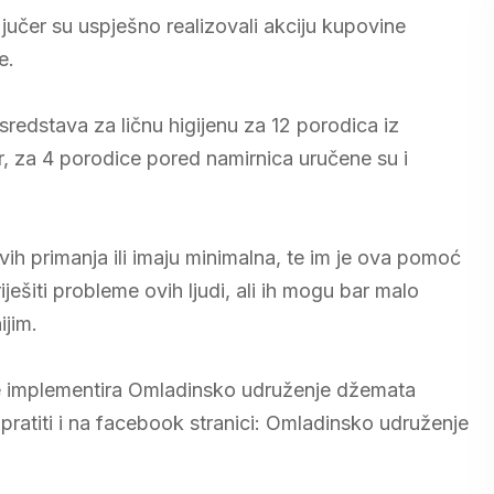
čer su uspješno realizovali akciju kupovine
e.
sredstava za ličnu higijenu za 12 porodica iz
za 4 porodice pored namirnica uručene su i
h primanja ili imaju minimalna, te im je ova pomoć
ešiti probleme ovih ljudi, ali ih mogu bar malo
ijim.
oje implementira Omladinsko udruženje džemata
ratiti i na facebook stranici: Omladinsko udruženje