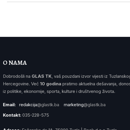
O NAMA
Dobrodošli na
GLAS TK
, vaš pouzdani izvor vijesti iz Tuzlansko
Hercegovine. Već
10 godina
pratimo aktuelna dešavanja, donos
iz politike, ekonomije, sporta, kulture i društvenog života.
Email:
redakcija
@glastk.ba
marketing
@glastk.ba
Kontakt:
035-228-575