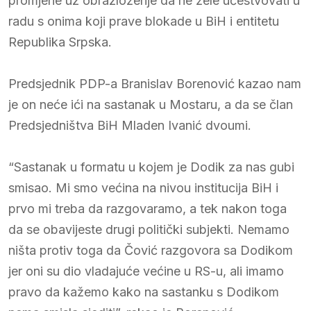
promjene uz obrazloženje da ne žele učestvovati u
radu s onima koji prave blokade u BiH i entitetu
Republika Srpska.
Predsjednik PDP-a Branislav Borenović kazao nam
je on neće ići na sastanak u Mostaru, a da se član
Predsjedništva BiH Mladen Ivanić dvoumi.
“Sastanak u formatu u kojem je Dodik za nas gubi
smisao. Mi smo većina na nivou institucija BiH i
prvo mi treba da razgovaramo, a tek nakon toga
da se obavijeste drugi politički subjekti. Nemamo
ništa protiv toga da Čović razgovora sa Dodikom
jer oni su dio vladajuće većine u RS-u, ali imamo
pravo da kažemo kako na sastanku s Dodikom