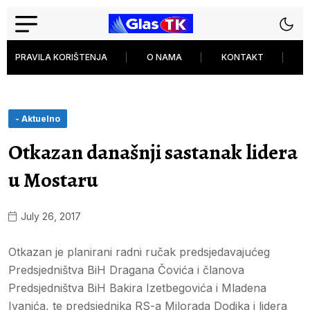
PRAVILA KORIŠTENJA
O NAMA
KONTAKT
P
- Aktuelno
Otkazan današnji sastanak lidera
u Mostaru
July 26, 2017
Otkazan je planirani radni ručak predsjedavajućeg
Predsjedništva BiH Dragana Čovića i članova
Predsjedništva BiH Bakira Izetbegovića i Mladena
Ivanića, te predsjednika RS-a Milorada Dodika i lidera