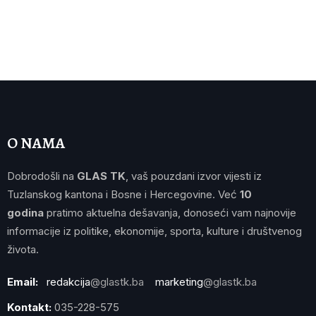
O NAMA
Dobrodošli na
GLAS TK
, vaš pouzdani izvor vijesti iz
Tuzlanskog kantona i Bosne i Hercegovine. Već
10
godina
pratimo aktuelna dešavanja, donoseći vam najnovije
informacije iz politike, ekonomije, sporta, kulture i društvenog
života.
Email:
redakcija
@glastk.ba
marketing
@glastk.ba
Kontakt:
035-228-575