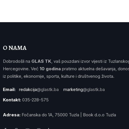
O NAMA
Dobrodošli na
GLAS TK
, vaš pouzdani izvor vijesti iz Tuzlansko
Hercegovine. Već
10 godina
pratimo aktuelna dešavanja, donos
iz politike, ekonomije, sporta, kulture i društvenog života.
Email:
redakcija
@glastk.ba
marketing
@glastk.ba
Kontakt:
035-228-575
Adresa:
Fočanska do 1A, 75000 Tuzla | Book d.o.o Tuzla