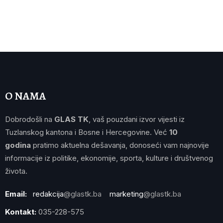
O NAMA
Dobrodošli na
GLAS TK
, vaš pouzdani izvor vijesti iz
Tuzlanskog kantona i Bosne i Hercegovine. Već
10
godina
pratimo aktuelna dešavanja, donoseći vam najnovije
informacije iz politike, ekonomije, sporta, kulture i društvenog
života.
Email:
redakcija
@glastk.ba
marketing
@glastk.ba
Kontakt:
035-228-575