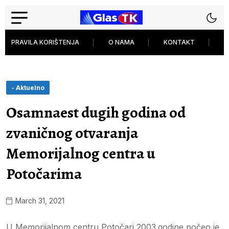
PRAVILA KORIŠTENJA
O NAMA
KONTAKT
P
- Aktuelno
Osamnaest dugih godina od
zvaničnog otvaranja
Memorijalnog centra u
Potočarima
March 31, 2021
U Memorijalnom centru Potočari 2003.godine počeo je