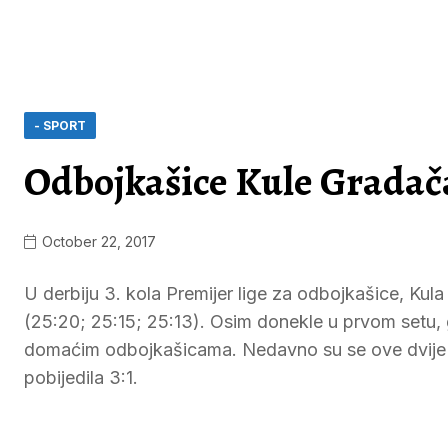
- SPORT
Odbojkašice Kule Gradača
October 22, 2017
U derbiju 3. kola Premijer lige za odbojkašice, Kul
(25:20; 25:15; 25:13). Osim donekle u prvom setu, 
domaćim odbojkašicama. Nedavno su se ove dvije ek
pobijedila 3:1.