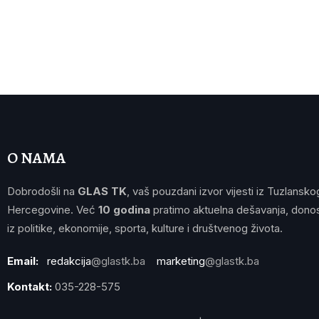
O NAMA
Dobrodošli na
GLAS TK
, vaš pouzdani izvor vijesti iz Tuzlansko
Hercegovine. Već
10 godina
pratimo aktuelna dešavanja, donos
iz politike, ekonomije, sporta, kulture i društvenog života.
Email:
redakcija
@glastk.ba
marketing
@glastk.ba
Kontakt:
035-228-575