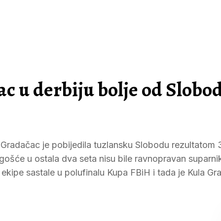
c u derbiju bolje od Slobo
a Gradačac je pobijedila tuzlansku Slobodu rezultatom 
gošće u ostala dva seta nisu bile ravnopravan suparni
ipe sastale u polufinalu Kupa FBiH i tada je Kula G