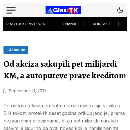
PRAVILA KORIŠTENJA
O NAMA
KONTAKT
P
- Aktuelno
Od akciza sakupili pet milijardi
KM, a autoputeve prave kreditom
September 21, 2017
Po osnovu akciza na naftu i kroz registracije vozila u
BiH tokom proteklih deset godina prikupljeno je, prema
nezvaničnim procjenama, blizu pet milijardi maraka i
sasvim je sigurno da ovaj novac koji je namijenjen za