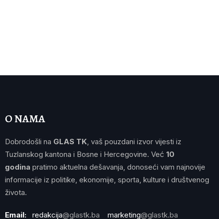
O NAMA
Dobrodošli na
GLAS TK
, vaš pouzdani izvor vijesti iz
Tuzlanskog kantona i Bosne i Hercegovine. Već
10
godina
pratimo aktuelna dešavanja, donoseći vam najnovije
informacije iz politike, ekonomije, sporta, kulture i društvenog
života.
Email:
redakcija
@glastk.ba
marketing
@glastk.ba