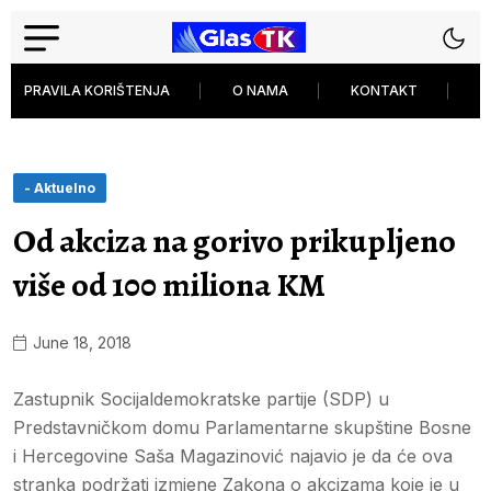
PRAVILA KORIŠTENJA
O NAMA
KONTAKT
P
- Aktuelno
Od akciza na gorivo prikupljeno
više od 100 miliona KM
June 18, 2018
Zastupnik Socijaldemokratske partije (SDP) u
Predstavničkom domu Parlamentarne skupštine Bosne
i Hercegovine Saša Magazinović najavio je da će ova
stranka podržati izmjene Zakona o akcizama koje je u