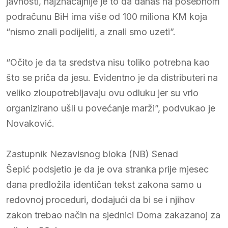
javnosti, najznačajnije je to da danas na posebnom
podračunu BiH ima više od 100 miliona KM koja
“nismo znali podijeliti, a znali smo uzeti”.
“Očito je da ta sredstva nisu toliko potrebna kao
što se priča da jesu. Evidentno je da distributeri na
veliko zloupotrebljavaju ovu odluku jer su vrlo
organizirano ušli u povećanje marži”, podvukao je
Novaković.
Zastupnik Nezavisnog bloka (NB) Senad
Šepić podsjetio je da je ova stranka prije mjesec
dana predložila identičan tekst zakona samo u
redovnoj proceduri, dodajući da bi se i njihov
zakon trebao način na sjednici Doma zakazanoj za