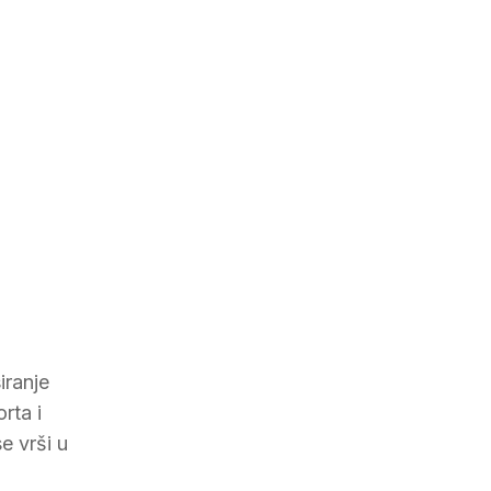
iranje
rta i
e vrši u