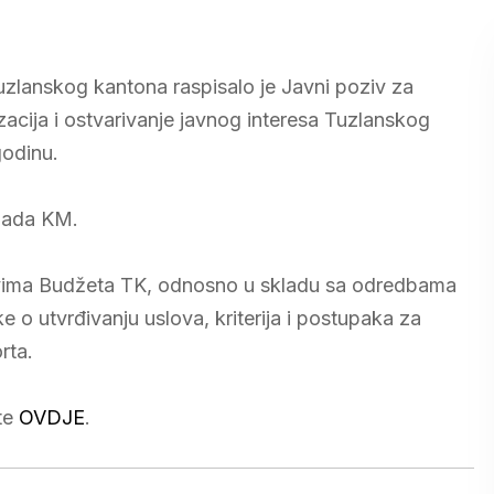
Tuzlanskog kantona raspisalo je Javni poziv za
acija i ostvarivanje javnog interesa Tuzlanskog
godinu.
ljada KM.
stvima Budžeta TK, odnosno u skladu sa odredbama
 o utvrđivanju uslova, kriterija i postupaka za
rta.
jte
OVDJE
.