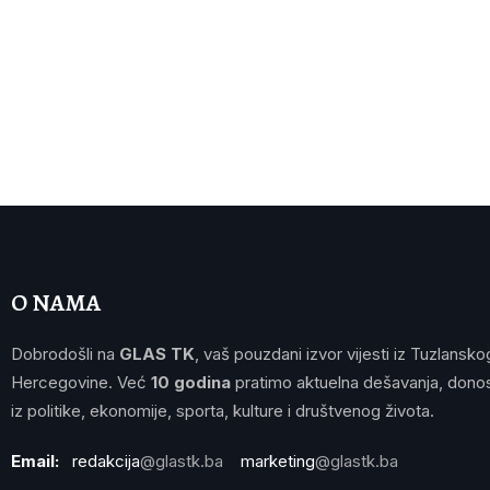
O NAMA
Dobrodošli na
GLAS TK
, vaš pouzdani izvor vijesti iz Tuzlansko
Hercegovine. Već
10 godina
pratimo aktuelna dešavanja, donos
iz politike, ekonomije, sporta, kulture i društvenog života.
Email:
redakcija
@glastk.ba
marketing
@glastk.ba